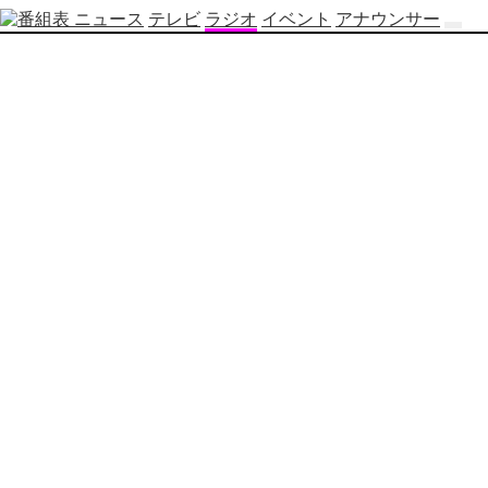
ニュース
テレビ
ラジオ
イベント
アナウンサー
テ
レ
ビ
番
組
表
OBS
制
作
番
組