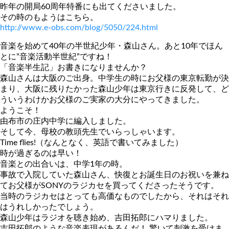
昨年の開局60周年特番にも出てくださいました。
その時のもようはこちら。
http://www.e-obs.com/blog/5050/224.html
音楽を始めて40年の半世紀少年・森山さん。あと10年でほん
とに”音楽活動半世紀”ですね！
「音楽半生記」お書きになりませんか？
森山さんは大阪のご出身。中学生の時にお父様の東京転勤が決
まり、大阪に残りたかった森山少年は東京行きに反発して、ど
ういうわけかお父様のご実家の大分にやってきました。
ようこそ！
由布市の庄内中学に編入しました。
そして今、母校の教頭先生でいらっしゃいます。
Time flies!（なんとなく、英語で書いてみました）
時が過ぎるのは早い！
音楽との出合いは、中学1年の時。
事故で入院していた森山さん、快復とお誕生日のお祝いを兼ね
てお父様がSONYのラジカセを買ってくださったそうです。
当時のラジカセはとっても高価なものでしたから、それはそれ
はうれしかったでしょう。
森山少年はラジオを聴き始め、吉田拓郎にハマりました。
吉田拓郎のような音楽表現があるんだ！ 驚いて刺激を受けま