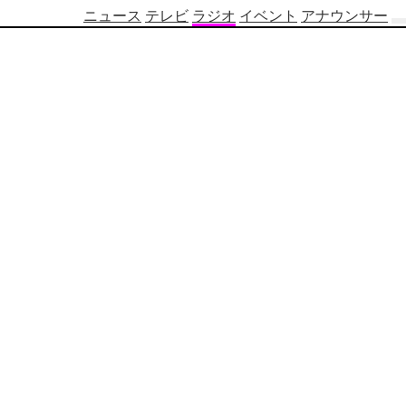
ニュース
テレビ
ラジオ
イベント
アナウンサー
テ
レ
ビ
番
組
表
OBS
制
作
番
組