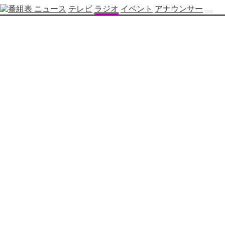
ニュース
テレビ
ラジオ
イベント
アナウンサー
テ
レ
ビ
番
組
表
OBS
制
作
番
組