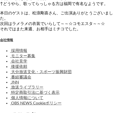
↑どうやら、歌ってらっしゃる方は福岡で有名なようです。
本日のゲストは、松浪剛喜さん、ご出演ありがとうございまし
た。
次回はラメラメの衣装でいらして～～☆コモエスタ～～☆
それではまた来週、お相手はミチコでした。
会社情報
採用情報
モニター募集
会社見学
後援依頼
大分放送文化・スポーツ振興財団
番組審議会
JNN
放送ライブラリー
特定商取引法に基づく表示
個人情報について
OBS NEWS Cookieポリシー