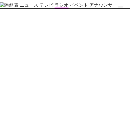
ニュース
テレビ
ラジオ
イベント
アナウンサー
テ
レ
ビ
番
組
表
OBS
制
作
番
組