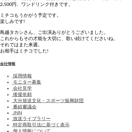
2,500円、ワンドリンク付きです。
ミチコもうかがう予定です。
楽しみです!
鳥越タカシさん、ご出演ありがとうございました。
これからもその才能を大切に、歌い続けてくださいね。
それではまた来週。
お相手はミチコでした!
会社情報
採用情報
モニター募集
会社見学
後援依頼
大分放送文化・スポーツ振興財団
番組審議会
JNN
放送ライブラリー
特定商取引法に基づく表示
個人情報について