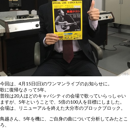
今回は、4月15日(日)のワンマンライブのお知らせに。
歌に復帰なさって5年。
普段は20人ほどのキャパシティの会場で歌っていらっしゃい
ますが、5年ということで、5倍の100人を目標にしました。
会場は、リニューアルを終えた大分市のブロックブロック。
鳥越さん、5年を機に、ご自身の曲について分析してみたとこ
ろ、