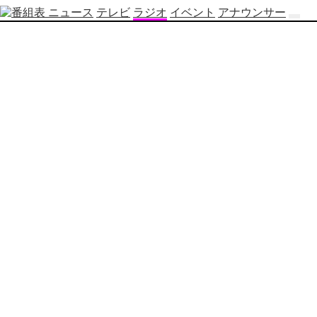
ニュース
テレビ
ラジオ
イベント
アナウンサー
テ
レ
ビ
番
組
表
OBS
制
作
番
組