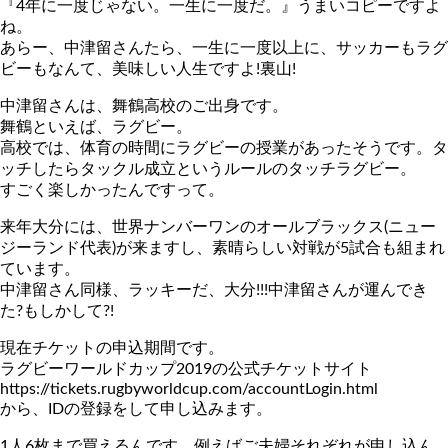
『4年に一度じゃない。一生に一度だ。』うまいコピーですよ
ね。
あらー、中津留さんたら、一生に一度以上に、サッカーもラグ
ビーもなんて、美味しい人生ですよ!裏山!
中津留さんは、舞鶴高校のご出身です。
舞鶴といえば、ラグビー。
高校では、体育の時間にラグビーの授業があったそうです。タ
ッチしたらタックル成立というルールのタッチラグビー。
すごく楽しかったんですって。
来年大分には、世界ナンバーワンのオールブラックス(ニュー
ジーランド代表)が来ますし、素晴らしい対戦が5試合も組まれ
ています。
中津留さん同様、ラッキーだ、大分!!!中津留さんが運んでき
た?もしかして?!
現在チケットの申込期間です。
ラグビーワールドカップ2019の公式チケットサイト
https://tickets.rugbyworldcup.com/accountLogin.html
から、IDの登録をして申し込みます。
1人6枚まで買えるんです。例えばご夫婦それぞれが申し込ん