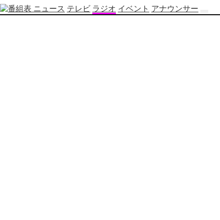
ニュース
テレビ
ラジオ
イベント
アナウンサー
テ
レ
ビ
番
組
表
OBS
制
作
番
組