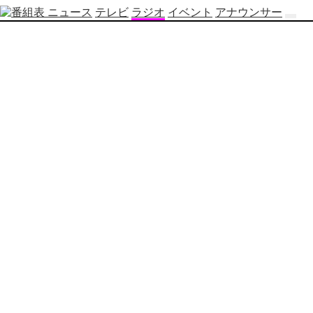
ニュース
テレビ
ラジオ
イベント
アナウンサー
テ
レ
ビ
番
組
表
OBS
制
作
番
組