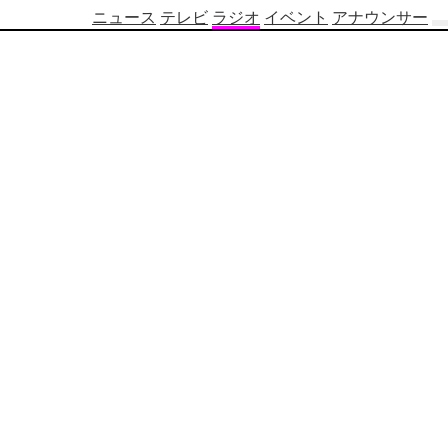
ニュース
テレビ
ラジオ
イベント
アナウンサー
テ
レ
ビ
番
組
表
OBS
制
作
番
組