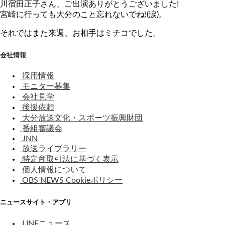
川宿田正子さん、ご出演ありがとうございました!
宮崎に行っても大分のこと忘れないでね!(涙)。
それではまた来週、お相手はミチコでした。
会社情報
採用情報
モニター募集
会社見学
後援依頼
大分放送文化・スポーツ振興財団
番組審議会
JNN
放送ライブラリー
特定商取引法に基づく表示
個人情報について
OBS NEWS Cookieポリシー
ニュースサイト・アプリ
LINEニュース