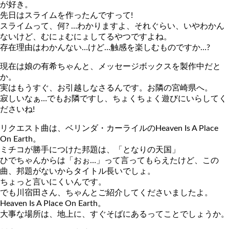
が好き。
先日はスライムを作ったんですって!
スライムって、何? …わかりますよ、それぐらい、いやわかん
ないけど、むにょむにょしてるやつですよね。
存在理由はわかんない…けど…触感を楽しむものですか…?
現在は娘の有希ちゃんと、メッセージボックスを製作中だと
か。
実はもうすぐ、お引越しなさるんです。お隣の宮崎県へ。
寂しいなぁ…でもお隣ですし、ちょくちょく遊びにいらしてく
ださいね!
リクエスト曲は、ベリンダ・カーライルのHeaven Is A Place
On Earth。
ミチコが勝手につけた邦題は、「となりの天国」
ひでちゃんからは「おぉ…」って言ってもらえたけど、この
曲、邦題がないからタイトル長いでしょ。
ちょっと言いにくいんです。
でも川宿田さん、ちゃんとご紹介してくださいましたよ。
Heaven Is A Place On Earth。
大事な場所は、地上に、すぐそばにあるってことでしょうか。