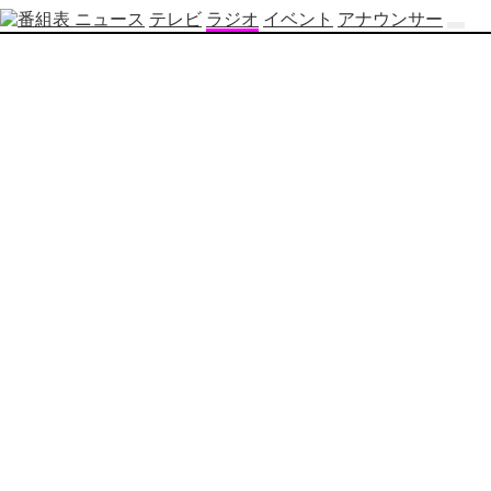
ニュース
テレビ
ラジオ
イベント
アナウンサー
テ
レ
ビ
番
組
表
OBS
制
作
番
組