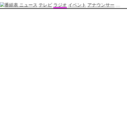
ニュース
テレビ
ラジオ
イベント
アナウンサー
テ
レ
ビ
番
組
表
OBS
制
作
番
組