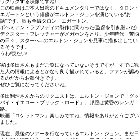
ワクワクする映像ですね!
この映画はご本人出演のドキュメンタリーではなく、タロン・
エガートンという俳優がエルトン・ジョンを演じている“お
話”です。歌も全編タロン・エガートン。
ボヘミアン・ラプソディの製作に関わった(監督を引き継いだ)
デクスター・フレッチャーがメガホンをとり、少年時代、苦悩
の日々、スターへ…のエルトン・ジョンを見事に描き出してい
るそうです。
うわ!観たい!
実は多田さんもまだご覧になっていないそうですが、すでに観
た人の情報によるとかなり良く描かれていると。ファンが認め
るのだからお墨付きです。
ぜひご覧になってくださいね。
多田利浩さんからのリクエストは、エルトン・ジョンで「グッ
バイ・イエロー・ブリック・ロード」。邦題は黄昏のレンガ
路。
映画「ロケットマン」楽しみですね。情報をありがとうござい
ました。
現在、最後のツアーを行なっているエルトン・ジョン。まだ日