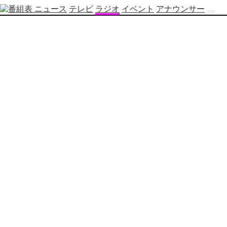
ニュース
テレビ
ラジオ
イベント
アナウンサー
テ
レ
ビ
番
組
表
OBS
制
作
番
組