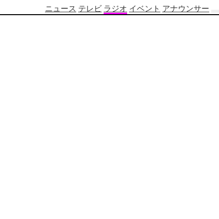
ニュース
テレビ
ラジオ
イベント
アナウンサー
テ
レ
ビ
番
組
表
OBS
制
作
番
組