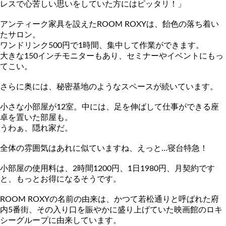
レス
で心苦しい思いをしていた方にはピッタリ！」
アンティーク家具を設えたROOM ROXYは、飴色の落ち着い
たサロン。
ワンドリンク500円で1時間、集中して作業ができます。
大きな150インチモニターもあり、セミナーやイベントにもっ
て
こい。
さらに奥には、秘密基地のようなスペースが続いています。
小さな小部屋が12室。中には、足を伸ばして仕事ができる座
卓を
置いた部屋も。
うわぁ、隠れ家だ。
全体の雰囲気はあれに似ていますね、えっと…寝台特急！
小部屋の使用料は、2時間1200円、1日1980円、月契約で
す
と、もっとお得になるそうです。
ROOM ROXYの名前の由来は、かつて若松通りと呼ばれた府
内5番街、
その入り口を賑やかに盛り上げていた映画館のロキ
シーグループに
由来しています。