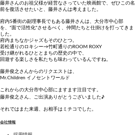
藤井さんのお祖父様が経営なさっていた映画館で、ぜひこの名
前を
復活させたいと、藤井さんは考えました。
府内5番街の副理事長でもある藤井さんは、大分市中心部
を、"面
で活性化"させるべく、仲間たちと仕掛けを打ってきま
した。
府内まちなかジャズもそのひとつ。
若松通りのロキシー→竹町通りのROOM ROXY
受け継がれるひととまちの歴史の中で、
回遊する楽しさを私たちも味わっているんですね。
藤井俊之さんからのリクエストは、
Mr.Children イノセントワールド
これからの大分市中心部にますます注目です。
藤井俊之さん、ご出演ありがとうございました♪
それではまた来週、お相手はミチコでした。
会社情報
採用情報