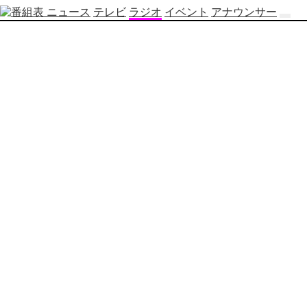
ニュース
テレビ
ラジオ
イベント
アナウンサー
テ
レ
ビ
番
組
表
OBS
制
作
番
組