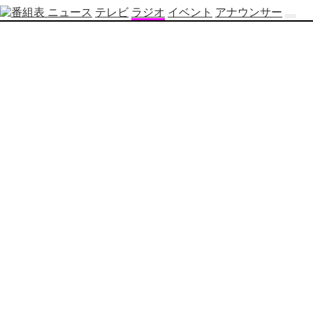
ニュース
テレビ
ラジオ
イベント
アナウンサー
テ
レ
ビ
番
組
表
OBS
制
作
番
組