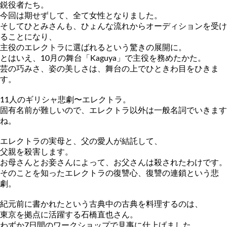
鋭役
者たち。
今回は期せずして、全て女性となりました。
そしてひとみさんも、ひょんな流れからオーディションを受け
るこ
とになり、
主役のエレクトラに選ばれるという驚きの展開に。
とはいえ、10月の舞台「Kaguya」で主役を務めたかた。
芸の巧みさ、姿の美しさは、舞台の上でひときわ目をひきま
す。
11人のギリシャ悲劇〜エレクトラ。
固有名前が難しいので、エレクトラ以外は一般名詞でいきます
ね。
エレクトラの実母と、父の愛人が結託して、
父親を殺害します。
お母さんとお妾さんによって、お父さんは殺されたわけです。
そのことを知ったエレクトラの復讐心、復讐の連鎖という悲
劇。
紀元前に書かれたという古典中の古典を料理するのは、
東京を拠点に活躍する石橋直也さん。
わずか7日間のワークショップで見事に仕上げました。