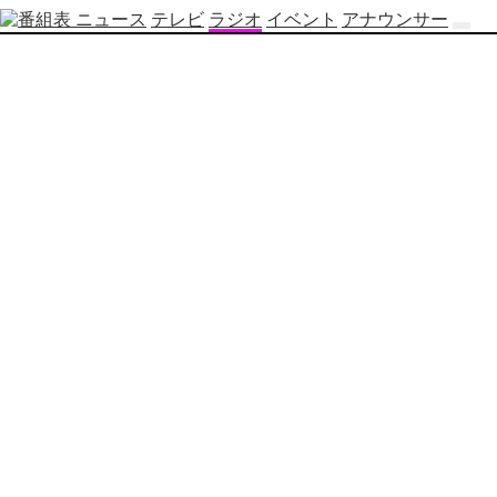
ニュース
テレビ
ラジオ
イベント
アナウンサー
テ
レ
ビ
番
組
表
OBS
制
作
番
組