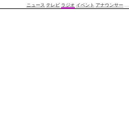
ニュース
テレビ
ラジオ
イベント
アナウンサー
テ
レ
ビ
番
組
表
OBS
制
作
番
組