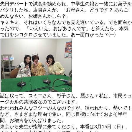
先日デパートで試食を勧められ、中学生の娘と一緒にお菓子を
パクリした私。店員さんが、「お母さん、どうです？ あらご
めんなさい、お姉さんかしら？」
キミキミ、それはいくらなんでも見え透いている。でも面白か
ったので、 「いえいえ、おばあさんです」と答えたら、本気
で目をシロクロさせていました。あー面白かったヾ(ｰｰ)
話は戻って、スミエさん、彰子さん、麗さん＋私は、市民ミュ
ージカルの共演者なのでございます。
われわれみんなフツーの人なのですが、誘われたり、勢いで！
など、さまざまな理由で集い、同じ目標に向けておよそ半年
間、お稽古をがんばりました。
東京から先生が指導に来てくださり、本番は3月15日（日）、