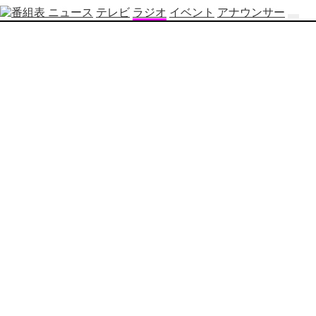
ニュース
テレビ
ラジオ
イベント
アナウンサー
テ
レ
ビ
番
組
表
OBS
制
作
番
組