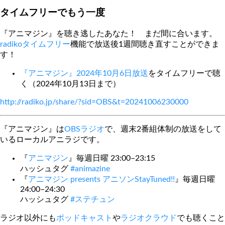
タイムフリーでもう一度
『アニマジン』を聴き逃したあなた！ まだ間に合います。
radikoタイムフリー
機能で放送後1週間聴き直すことができま
す！
『アニマジン』2024年10月6日放送
をタイムフリーで聴
く（2024年10月13日まで）
http://radiko.jp/share/?sid=OBS&t=20241006230000
『アニマジン』は
OBSラジオ
で、週末2番組体制の放送をして
いるローカルアニラジです。
『
アニマジン
』毎週日曜 23:00–23:15
ハッシュタグ
#animazine
『
アニマジン presents アニソンStayTuned!!
』毎週日曜
24:00–24:30
ハッシュタグ
#ステチュン
ラジオ以外にも
ポッドキャスト
や
ラジオクラウド
でも聴くこと