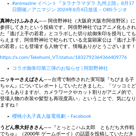
#animazine イベント『タラナラマダラ 九州上陸』8月17
日開催／アニマジン 2024年8月4日放送 – OBSラジオ
真神たけふみさん
―― 阿倍野神社（大阪府大阪市阿倍野区）に
参拝してきたという投稿です。阿倍野神社ではアニメ化もされ
た『逃げ上手の若君』とコラボした切り絵御朱印を授与しても
らえます。阿倍野神社で祀られている北畠顕家公は『逃げ上手
の若君』にも登場する人物です。情報ありがとうございます！
https://x.com/Takehumi_VT/status/1832792364366409776
コラボ御朱印第三弾のお知らせ | 阿部野神社
ニッキーさえばさん
――台湾で制作された実写版『ちびまる子
ちゃん』についてレポートしていただきました。「ツッコミど
ころもありますが、カメラワークやカット割りがアニメ的で、
登場人物の衣装や髪型も再現度高い」ということで、気になり
ますね！
櫻桃小丸子真人版電視劇 – Facebook
うどん県大好きさん
――『とっとこハム太郎 ともだち大作戦
でちゅ』（2000年 ゲームボーイ）の話題を投稿していただき