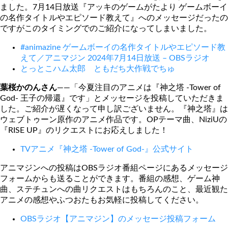
ました。7月14日放送『アッキのゲームがたより ゲームボーイ
の名作タイトルやエピソード教えて』へのメッセージだったの
ですがこのタイミングでのご紹介になってしまいました。
#animazine ゲームボーイの名作タイトルやエピソード教
えて／アニマジン 2024年7月14日放送 – OBSラジオ
とっとこハム太郎 ともだち大作戦でちゅ
葉桜かのんさん
――「今夏注目のアニメは『神之塔 -Tower of
God- 王子の帰還』です」とメッセージを投稿していただきま
した。ご紹介が遅くなって申し訳ございません。『神之塔』は
ウェブトゥーン原作のアニメ作品です。OPテーマ曲、NiziUの
『RISE UP』のリクエストにお応えしました！
TVアニメ『神之塔 -Tower of God-』公式サイト
アニマジンへの投稿はOBSラジオ番組ページにあるメッセージ
フォームからも送ることができます。番組の感想、ゲーム神
曲、ステチュンへの曲リクエストはもちろんのこと、最近観た
アニメの感想やふつおたもお気軽に投稿してください。
OBSラジオ【アニマジン】のメッセージ投稿フォーム