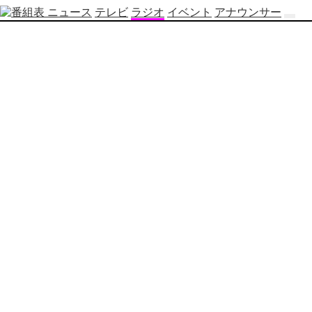
ニュース
テレビ
ラジオ
イベント
アナウンサー
テ
レ
ビ
番
組
表
OBS
制
作
番
組