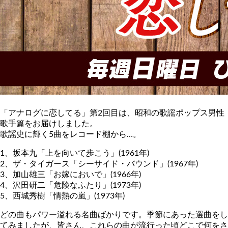
「アナログに恋してる」第2回目は、昭和の歌謡ポップス男性
歌手篇をお届けしました。
歌謡史に輝く5曲をレコード棚から…。
1、坂本九「上を向いて歩こう」(1961年)
2、ザ・タイガース「シーサイド・バウンド」(1967年)
3、加山雄三「お嫁においで」(1966年)
4、沢田研二「危険なふたり」(1973年)
5、西城秀樹「情熱の嵐」(1973年)
どの曲もパワー溢れる名曲ばかりです。季節にあった選曲をし
てみましたが、皆さん、これらの曲が流行った頃どこで何をさ