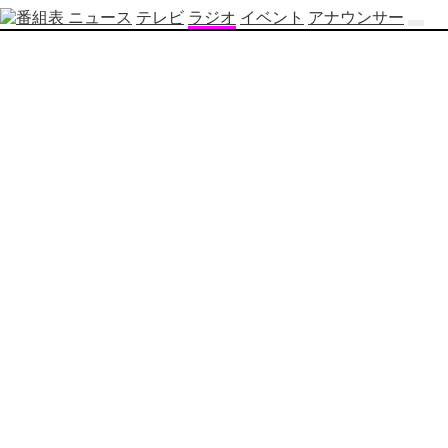
ニュース
テレビ
ラジオ
イベント
アナウンサー
テ
レ
ビ
番
組
表
OBS
制
作
番
組