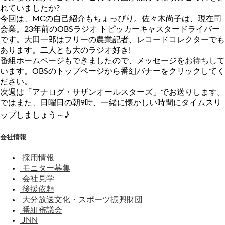
れていましたか?
今回は、MCの自己紹介もちょっぴり。佐々木尚子は、現在司
会業。23年前のOBSラジオ トピッカーキャスタードライバー
です。大田一郎はフリーの農業記者、レコードコレクターでも
あります。二人とも大のラジオ好き!
番組ホームページもできましたので、メッセージをお待ちして
います。OBSのトップページから番組バナーをクリックしてく
ださい。
次週は「アナログ・サザンオールスターズ」でお送りします。
ではまた、日曜日の朝9時、一緒に懐かしい時間にタイムスリ
ップしましょう～♪
会社情報
採用情報
モニター募集
会社見学
後援依頼
大分放送文化・スポーツ振興財団
番組審議会
JNN