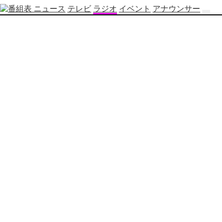
ニュース
テレビ
ラジオ
イベント
アナウンサー
テ
レ
ビ
番
組
表
OBS
制
作
番
組