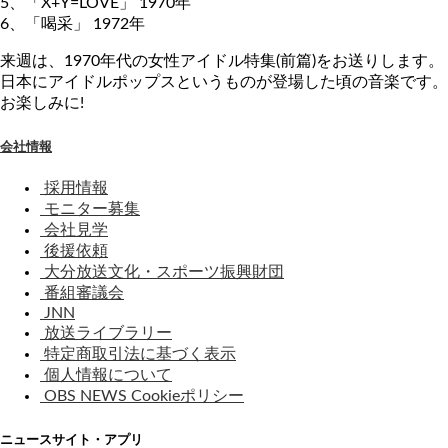
5、「X+Y=LOVE」 1970年
6、「喝采」 1972年
来週は、1970年代の女性アイドル特集(前篇)をお送りします。
日本にアイドルポップスというものが登場した頃の音楽です。
お楽しみに!
会社情報
採用情報
モニター募集
会社見学
後援依頼
大分放送文化・スポーツ振興財団
番組審議会
JNN
放送ライブラリー
特定商取引法に基づく表示
個人情報について
OBS NEWS Cookieポリシー
ニュースサイト・アプリ