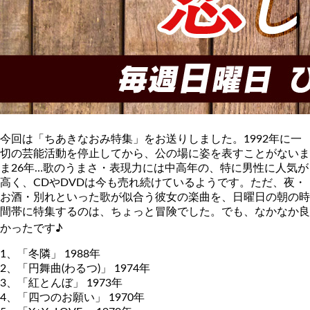
今回は「ちあきなおみ特集」をお送りしました。1992年に一
切の芸能活動を停止してから、公の場に姿を表すことがないま
ま26年…歌のうまさ・表現力には中高年の、特に男性に人気が
高く、CDやDVDは今も売れ続けているようです。ただ、夜・
お酒・別れといった歌が似合う彼女の楽曲を、日曜日の朝の時
間帯に特集するのは、ちょっと冒険でした。でも、なかなか良
かったです♪
1、「冬隣」 1988年
2、「円舞曲(わるつ)」 1974年
3、「紅とんぼ」 1973年
4、「四つのお願い」 1970年