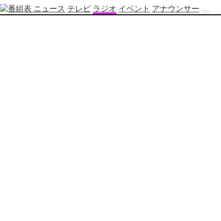
ニュース
テレビ
ラジオ
イベント
アナウンサー
テ
レ
ビ
番
組
表
OBS
制
作
番
組