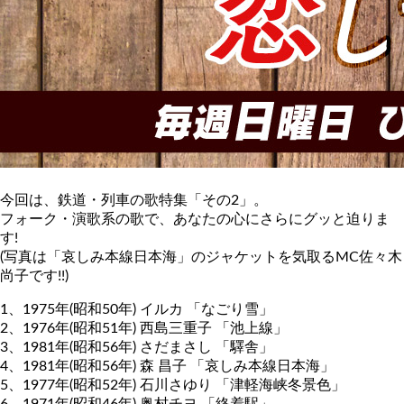
今回は、鉄道・列車の歌特集「その2」。
フォーク・演歌系の歌で、あなたの心にさらにグッと迫りま
す!
(写真は「哀しみ本線日本海」のジャケットを気取るMC佐々木
尚子です!!)
1、1975年(昭和50年) イルカ 「なごり雪」
2、1976年(昭和51年) 西島三重子 「池上線」
3、1981年(昭和56年) さだまさし 「驛舎」
4、1981年(昭和56年) 森 昌子 「哀しみ本線日本海」
5、1977年(昭和52年) 石川さゆり 「津軽海峡冬景色」
6、1971年(昭和46年) 奥村チヨ 「終着駅」