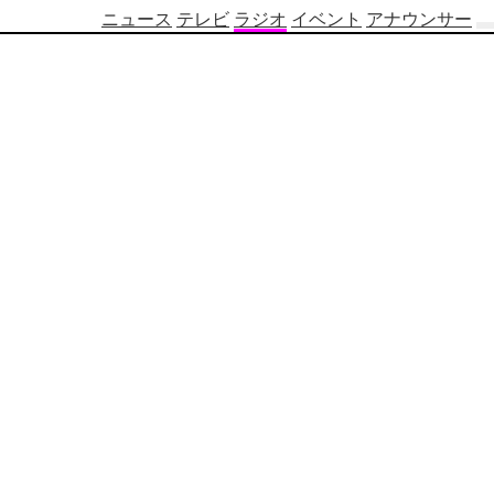
ニュース
テレビ
ラジオ
イベント
アナウンサー
テ
レ
ビ
番
組
表
OBS
制
作
番
組