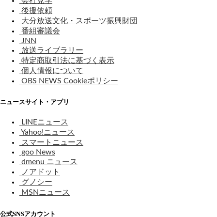
会社見学
後援依頼
大分放送文化・スポーツ振興財団
番組審議会
JNN
放送ライブラリー
特定商取引法に基づく表示
個人情報について
OBS NEWS Cookieポリシー
ニュースサイト・アプリ
LINEニュース
Yahoo!ニュース
スマートニュース
goo News
dmenu ニュース
ノアドット
グノシー
MSNニュース
公式SNSアカウント