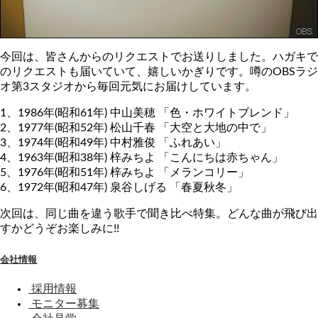
今回は、皆さんからのリクエストでお送りしました。ハガキで
のリクエストも届いていて、嬉しいかぎりです。噂のOBSラジ
オ第3スタジオから毎回元気にお届けしています。
1、1986年(昭和61年) 中山美穂 「色・ホワイトブレンド」
2、1977年(昭和52年) 松山千春 「大空と大地の中で」
3、1974年(昭和49年) 中村雅俊 「ふれあい」
4、1963年(昭和38年) 梓みちよ 「こんにちは赤ちゃん」
5、1976年(昭和51年) 梓みちよ 「メランコリー」
6、1972年(昭和47年) 泉谷しげる 「春夏秋冬」
次回は、同じ曲を違う歌手で聞き比べ特集。どんな曲が飛び出
すかどうぞお楽しみに!!
会社情報
採用情報
モニター募集