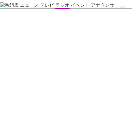
ニュース
テレビ
ラジオ
イベント
アナウンサー
テ
レ
ビ
番
組
表
OBS
制
作
番
組