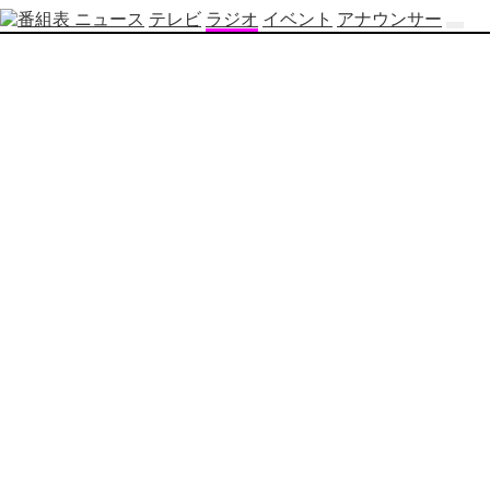
ニュース
テレビ
ラジオ
イベント
アナウンサー
テ
レ
ビ
番
組
表
OBS
制
作
番
組