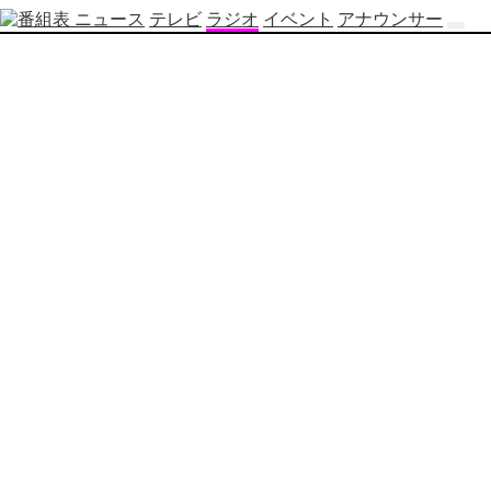
ニュース
テレビ
ラジオ
イベント
アナウンサー
テ
レ
ビ
番
組
表
OBS
制
作
番
組