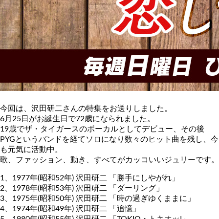
今回は、沢田研二さんの特集をお送りしました。
6月25日がお誕生日で72歳になられました。
19歳でザ・タイガースのボーカルとしてデビュー、その後
PYGというバンドを経てソロになり数々のヒット曲を残し、今
も元気に活動中。
歌、ファッション、動き、すべてがカッコいいジュリーです。
1、1977年(昭和52年) 沢田研二 「勝手にしやがれ」
2、1978年(昭和53年) 沢田研二 「ダーリング」
3、1975年(昭和50年) 沢田研二 「時の過ぎゆくままに」
4、1974年(昭和49年) 沢田研二 「追憶」
5、1980年(昭和55年) 沢田研二 「TOKIO・トキオッ!」