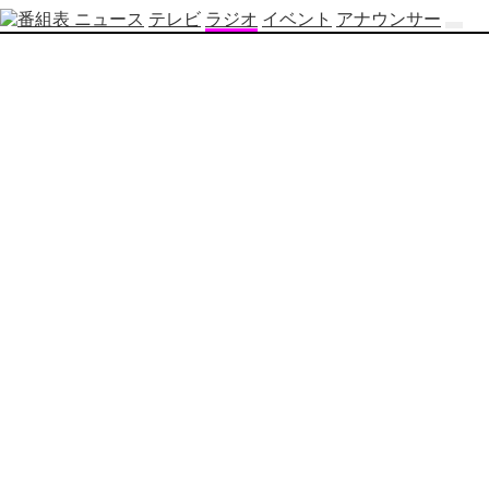
ニュース
テレビ
ラジオ
イベント
アナウンサー
テ
レ
ビ
番
組
表
OBS
制
作
番
組