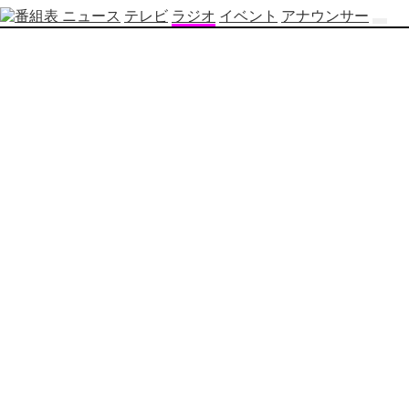
ニュース
テレビ
ラジオ
イベント
アナウンサー
テ
レ
ビ
番
組
表
OBS
制
作
番
組