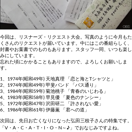
今回は、リスナーズ・リクエスト大会。写真のように今月もた
くさんのリクエストが届いています。中にはこの番組らしく、
封書やお葉書でのものもあります。スタッフ一同、いつも楽し
みにしています。
忘れた頃にかかることもありますので、よろしくお願いしま
す。
1、1974年(昭和49年) 天地真理 「恋と海とTシャツと」
2、1974年(昭和49年) 甲斐バンド 「バス通り」
3、1984年(昭和59年) 菊池桃子 「青春のいじわる」
4、1983年(昭和58年) 早見優 「夏色のナンシー」
5、1972年(昭和47年) 沢田研二 「許されない愛」
6、1986年(昭和61年) 伊藤薫 「君への道」
次回は、先日お亡くなりになった弘田三枝子さんの特集です。
「V・A・C・A・T・I・O・N～♪」でおなじみですよね。