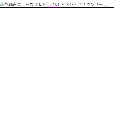
ニュース
テレビ
ラジオ
イベント
アナウンサー
テ
レ
ビ
番
組
表
OBS
制
作
番
組