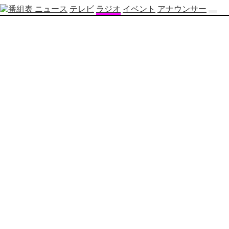
ニュース
テレビ
ラジオ
イベント
アナウンサー
テ
レ
ビ
番
組
表
OBS
制
作
番
組