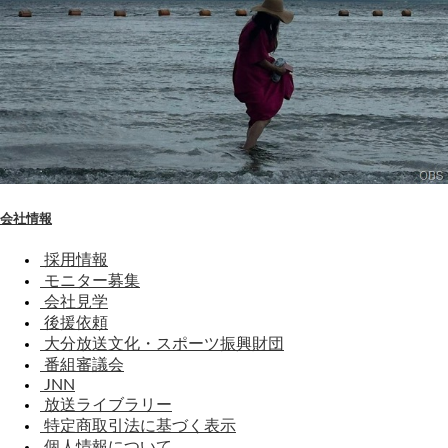
会社情報
採用情報
モニター募集
会社見学
後援依頼
大分放送文化・スポーツ振興財団
番組審議会
JNN
放送ライブラリー
特定商取引法に基づく表示
個人情報について