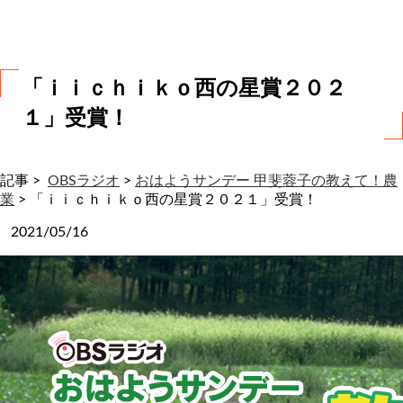
わ
せ
「ｉｉｃｈｉｋｏ西の星賞２０２
１」受賞！
記事 >
OBSラジオ
>
おはようサンデー 甲斐蓉子の教えて！農
業
>
「ｉｉｃｈｉｋｏ西の星賞２０２１」受賞！
2021/05/16