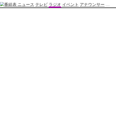
ニュース
テレビ
ラジオ
イベント
アナウンサー
テ
レ
ビ
番
組
表
OBS
制
作
番
組