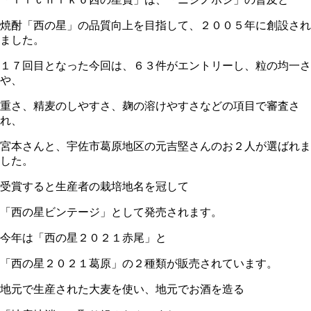
「ｉｉｃｈｉｋｏ西の星賞」は、「ニシノホシ」の普及と
焼酎「西の星」の品質向上を目指して、２００５年に創設され
ました。
１７回目となった今回は、６３件がエントリーし、粒の均一さ
や、
重さ、精麦のしやすさ、麹の溶けやすさなどの項目で審査さ
れ、
宮本さんと、宇佐市葛原地区の元吉堅さんのお２人が選ばれま
した。
受賞すると生産者の栽培地名を冠して
「西の星ビンテージ」として発売されます。
今年は「西の星２０２１赤尾」と
「西の星２０２１葛原」の２種類が販売されています。
地元で生産された大麦を使い、地元でお酒を造る