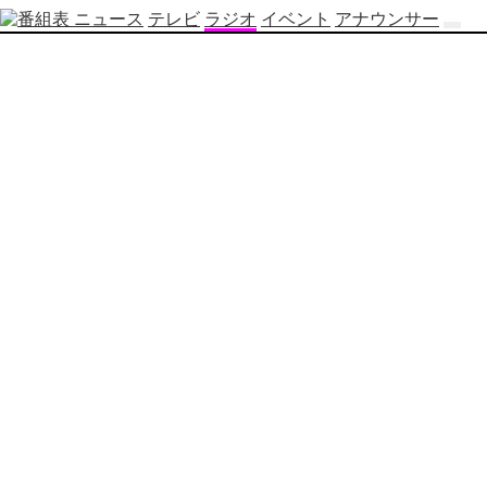
ニュース
テレビ
ラジオ
イベント
アナウンサー
テ
レ
ビ
番
組
表
OBS
制
作
番
組