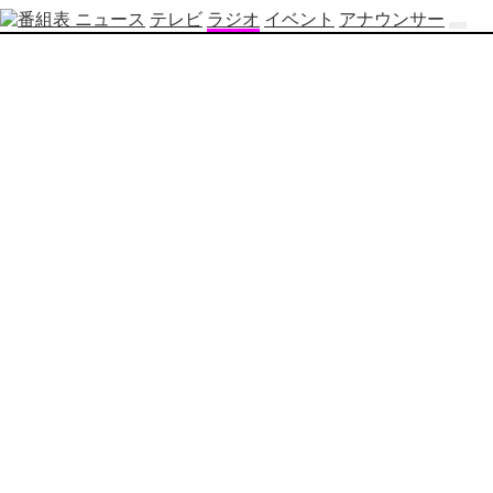
ニュース
テレビ
ラジオ
イベント
アナウンサー
テ
レ
ビ
番
組
表
OBS
制
作
番
組