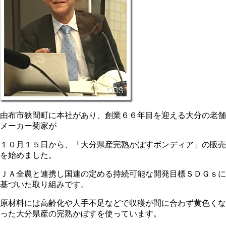
由布市狭間町に本社があり、創業６６年目を迎える大分の老舗
メーカー菊家が
１０月１５日から、「大分県産完熟かぼすボンディア」の販売
を始めました。
ＪＡ全農と連携し国連の定める持続可能な開発目標ＳＤＧｓに
基づいた取り組みです。
原材料には高齢化や人手不足などで収穫が間に合わず黄色くな
った大分県産の完熟かぼすを使っています。