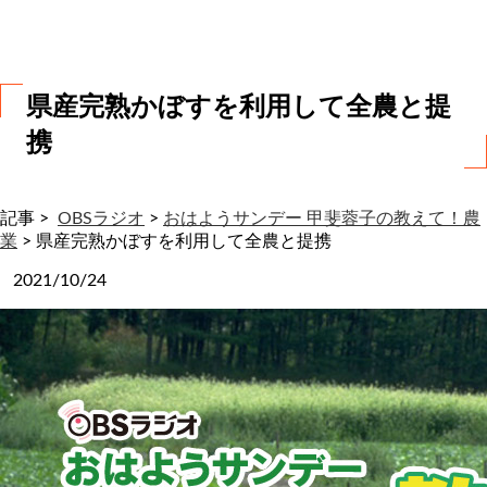
わ
せ
県産完熟かぼすを利用して全農と提
携
記事 >
OBSラジオ
>
おはようサンデー 甲斐蓉子の教えて！農
業
>
県産完熟かぼすを利用して全農と提携
2021/10/24