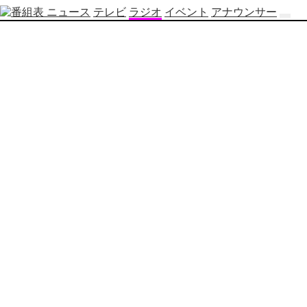
ニュース
テレビ
ラジオ
イベント
アナウンサー
テ
レ
ビ
番
組
表
OBS
制
作
番
組