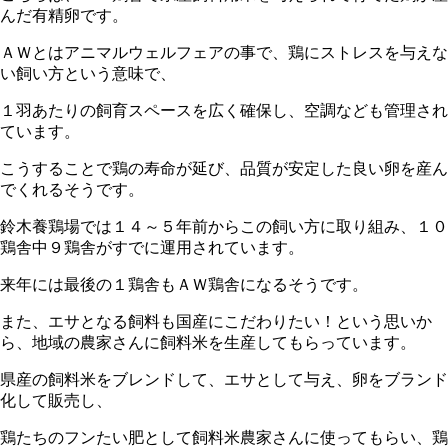
んだ有精卵です。
ＡＷとはアニマルウェルフェアの事で、鶏にストレスを与えな
い飼い方という意味で、
１羽あたりの飼育スペースを広く確保し、空調なども管理され
ています。
こうすることで鶏の寿命が延び、品質が安定した良い卵を産ん
でくれるそうです。
鈴木養鶏場では１４～５年前からこの飼い方に取り組み、１０
鶏舎中９鶏舎がすでに運用されています。
来年には最後の１鶏舎もＡＷ鶏舎になるそうです。
また、エサとなる飼料も国産にこだわりたい！という思いか
ら、地域の農家さんに飼料米を生産してもらっています。
県産の飼料米をブレンドして、エサとして与え、卵をブランド
化して販売し、
鶏たちのフンたい肥として飼料米農家さんに使ってもらい、鶏