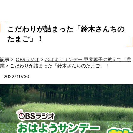
わ
せ
こだわりが詰まった「鈴木さんちの
たまご」！
記事 >
OBSラジオ
>
おはようサンデー 甲斐蓉子の教えて！農
業
>
こだわりが詰まった「鈴木さんちのたまご」！
2022/10/30