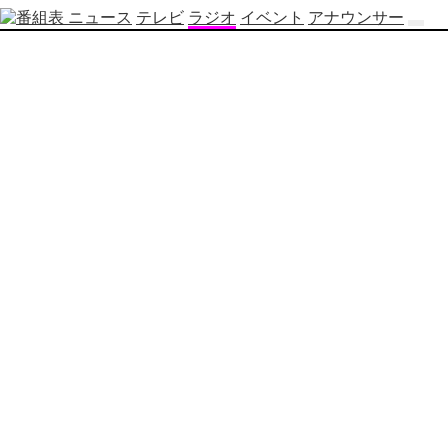
ニュース
テレビ
ラジオ
イベント
アナウンサー
テ
レ
ビ
番
組
表
OBS
制
作
番
組