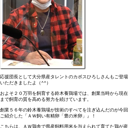
応援団長として大分県産タレントのカボスひろしさんもご登場
いただきましたよ（^^）
およそ２０万羽を飼育する鈴木養鶏場では、創業当時から現在
まで飼育の質を高める努力を続けています。
創業５６年の鈴木養鶏場が技術のすべてを注ぎ込んだのが今回
ご紹介した「ＡＷ飼い有精卵「豊の米卵」』！
こちらは、ＡＷ鶏舎で県産飼料用米を与えられて育てた鶏が産