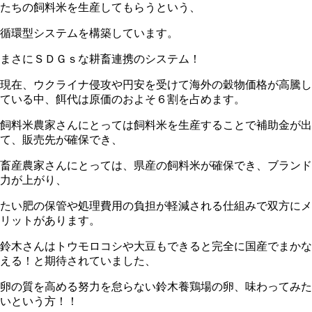
たちの飼料米を生産してもらうという、
循環型システムを構築しています。
まさにＳＤＧｓな耕畜連携のシステム！
現在、ウクライナ侵攻や円安を受けて海外の穀物価格が高騰し
ている中、餌代は原価のおよそ６割を占めます。
飼料米農家さんにとっては飼料米を生産することで補助金が出
て、販売先が確保でき、
畜産農家さんにとっては、県産の飼料米が確保でき、ブランド
力が上がり、
たい肥の保管や処理費用の負担が軽減される仕組みで双方にメ
リットがあります。
鈴木さんはトウモロコシや大豆もできると完全に国産でまかな
える！と期待されていました、
卵の質を高める努力を怠らない鈴木養鶏場の卵、味わってみた
いという方！！