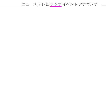
ニュース
テレビ
ラジオ
イベント
アナウンサー
テ
レ
ビ
番
組
表
OBS
制
作
番
組