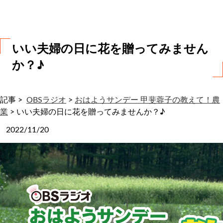
わ
せ
いい夫婦の日に花を贈ってみません
か？♪
記事 >
OBSラジオ
>
おはようサンデー 甲斐蓉子の教えて！農
業
>
いい夫婦の日に花を贈ってみませんか？♪
2022/11/20