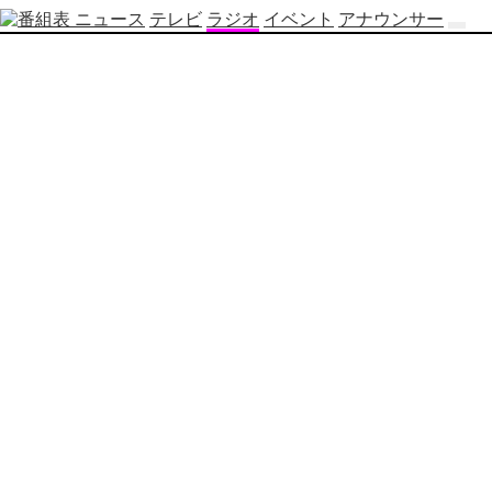
ニュース
テレビ
ラジオ
イベント
アナウンサー
テ
レ
ビ
番
組
表
OBS
制
作
番
組