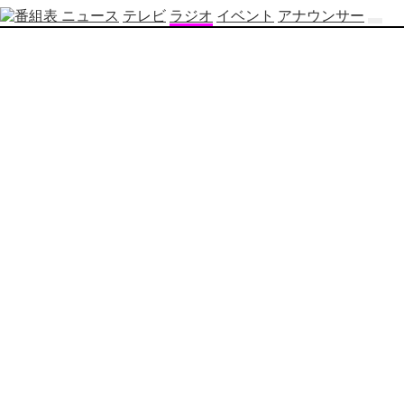
ニュース
テレビ
ラジオ
イベント
アナウンサー
テ
レ
ビ
番
組
表
OBS
制
作
番
組