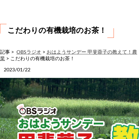
わ
せ
こだわりの有機栽培のお茶！
記事 >
OBSラジオ
>
おはようサンデー 甲斐蓉子の教えて！農
業
>
こだわりの有機栽培のお茶！
2023/01/22