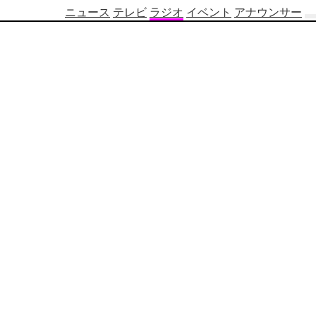
ニュース
テレビ
ラジオ
イベント
アナウンサー
テ
レ
ビ
番
組
表
OBS
制
作
番
組