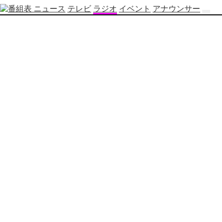
ニュース
テレビ
ラジオ
イベント
アナウンサー
テ
レ
ビ
番
組
表
OBS
制
作
番
組