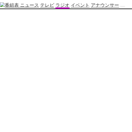
ニュース
テレビ
ラジオ
イベント
アナウンサー
テ
レ
ビ
番
組
表
OBS
制
作
番
組