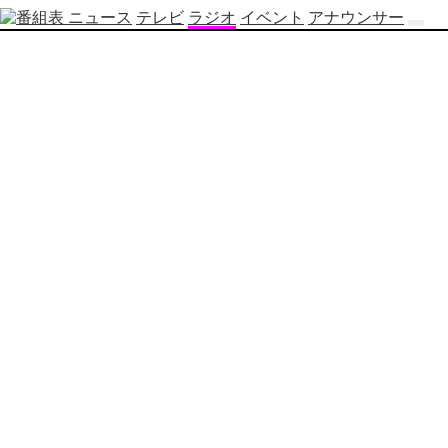
ニュース
テレビ
ラジオ
イベント
アナウンサー
テ
レ
ビ
番
組
表
OBS
制
作
番
組