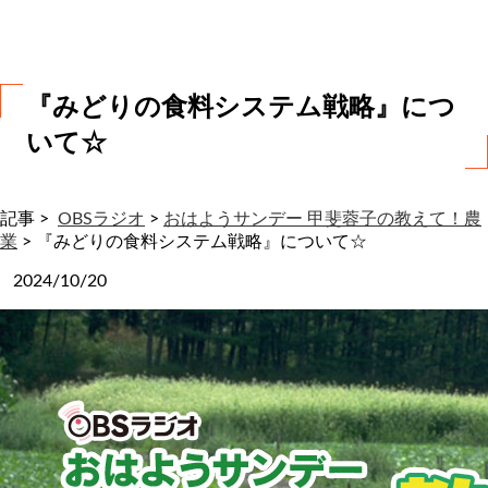
わ
せ
『みどりの食料システム戦略』につ
いて☆
記事 >
OBSラジオ
>
おはようサンデー 甲斐蓉子の教えて！農
業
>
『みどりの食料システム戦略』について☆
2024/10/20