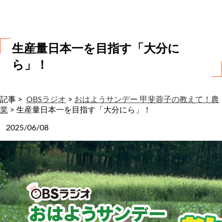
わ
せ
生産量日本一を目指す「大分に
ら」！
記事 >
OBSラジオ
>
おはようサンデー 甲斐蓉子の教えて！農
業
>
生産量日本一を目指す「大分にら」！
2025/06/08