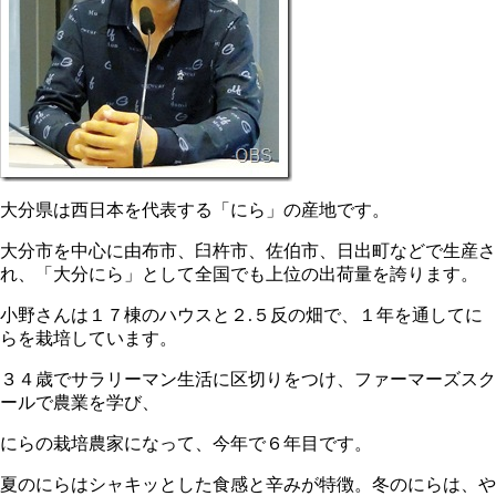
大分県は西日本を代表する「にら」の産地です。
大分市を中心に由布市、臼杵市、佐伯市、日出町などで生産さ
れ、「大分にら」として全国でも上位の出荷量を誇ります。
小野さんは１７棟のハウスと２.５反の畑で、１年を通してに
らを栽培しています。
３４歳でサラリーマン生活に区切りをつけ、ファーマーズスク
ールで農業を学び、
にらの栽培農家になって、今年で６年目です。
夏のにらはシャキッとした食感と辛みが特徴。冬のにらは、や