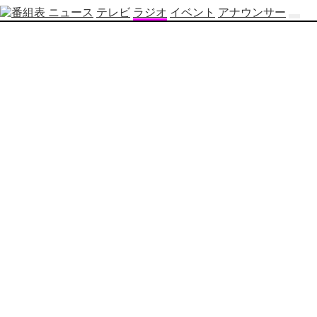
ニュース
テレビ
ラジオ
イベント
アナウンサー
テ
レ
ビ
番
組
表
OBS
制
作
番
組