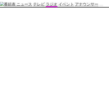
ニュース
テレビ
ラジオ
イベント
アナウンサー
テ
レ
ビ
番
組
表
OBS
制
作
番
組