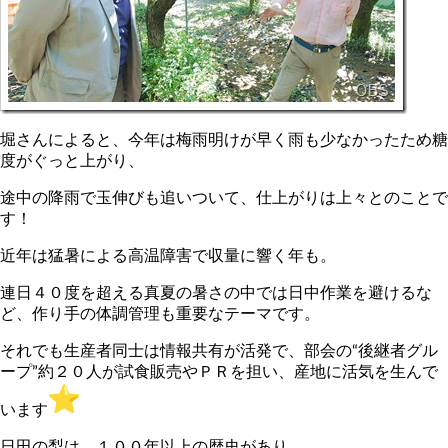
堀さんによると、今年は梅雨明けが早く雨も少なかったため糖
度がぐっと上がり、
途中の降雨で玉伸びも追いついて、仕上がりは上々とのことで
す！
近年は猛暑による高温障害で収量に響く年も。
連日４０度を超える真夏の暑さの中では日中作業を避けるな
ど、作り手の体調管理も重要なテーマです。
それでも生産者同士は情報共有が活発で、部会の“後継者グル
ープ”約２０人が試食販売やＰＲを担い、産地に活気を生んで
います
日田の梨は、１００年以上の歴史があり、