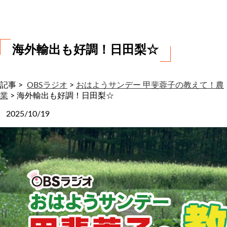
わ
せ
海外輸出も好調！日田梨☆
記事 >
OBSラジオ
>
おはようサンデー 甲斐蓉子の教えて！農
業
>
海外輸出も好調！日田梨☆
2025/10/19