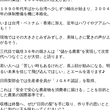
１９９０年代半ばから台湾へ少しずつ輸出が始まり、２００４
年の体制整備を機に本格化。
いまは台湾・ベトナム・香港に加え、近年はハワイやグアムへ
も！！
現地ではその大きさとみずみずしさ、美味しさに驚きの声が上
がるそう。
三代目で栽培３６年の堀さんは「“儲かる農業”を実現して次世
代へつなぐことが大切」と語ります。
若い人へは「苦しい時もあるけれど、喜ぶ顔が励みになる。明
るい未来を信じて飛び込んでほしい」とエールを送ります♪
日田梨部会では生産者全員が「ＪＧＡＰ認証」を取得。
これは「安全で安心な農産物を消費者に届ける」ことを目的と
した農業の国際基準です。
収穫は終盤へ。ぜひ“日田の梨”を手に取り、作り手の思いとと
もに旬の一玉を味わってください^ ^