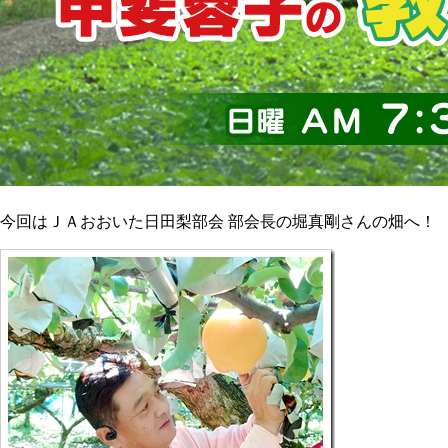
今回はＪＡおおいた日田梨部会 部会長の堀真剛さんの畑へ！