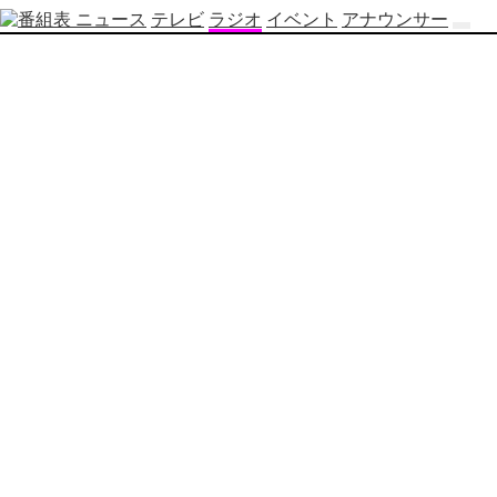
ニュース
テレビ
ラジオ
イベント
アナウンサー
テ
レ
ビ
番
組
表
OBS
制
作
番
組