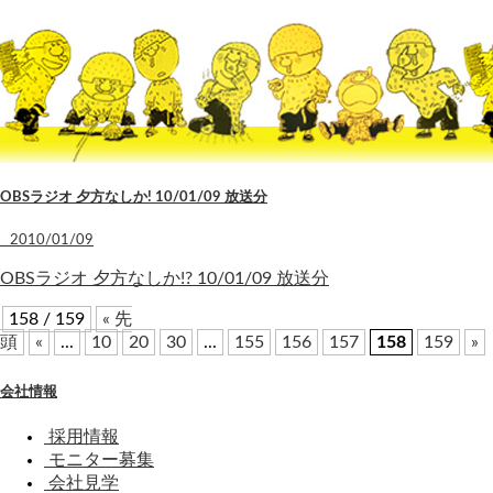
OBSラジオ 夕方なしか! 10/01/09 放送分
2010/01/09
OBSラジオ 夕方なしか!? 10/01/09 放送分
158 / 159
« 先
頭
«
...
10
20
30
...
155
156
157
158
159
»
会社情報
採用情報
モニター募集
会社見学