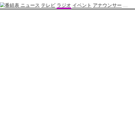
ニュース
テレビ
ラジオ
イベント
アナウンサー
テ
レ
ビ
番
組
表
OBS
制
作
番
組