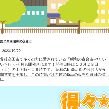
第２６回昭和の夜台市
2023/10/20
豊後高田市で多くの方に愛されている「昭和の夜台市(やたい
いち)」が今月も開催されます！開催日時は１０月２８日
（土）の１７時～１９時です。 昭和の町商店街の各お店が夜
間営業を実施し、この時間だけの限定商品の販売や縁日の催し
[…]