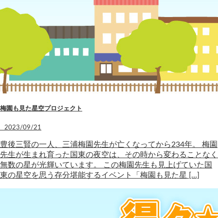
梅園も見た星空プロジェクト
2023/09/21
豊後三賢の一人、三浦梅園先生が亡くなってから234年。 梅園
先生が生まれ育った国東の夜空は、その時から変わることなく
無数の星が光輝いています。 この梅園先生も見上げていた国
東の星空を思う存分堪能するイベント「梅園も見た星 […]