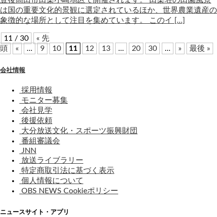
豊後高田市田染小崎地区で開催されます。 田染荘の田園風景
は国の重要文化的景観に選定されているほか、世界農業遺産の
象徴的な場所として注目を集めています。 このイ […]
11 / 30
« 先
頭
«
...
9
10
11
12
13
...
20
30
...
»
最後 »
会社情報
採用情報
モニター募集
会社見学
後援依頼
大分放送文化・スポーツ振興財団
番組審議会
JNN
放送ライブラリー
特定商取引法に基づく表示
個人情報について
OBS NEWS Cookieポリシー
ニュースサイト・アプリ