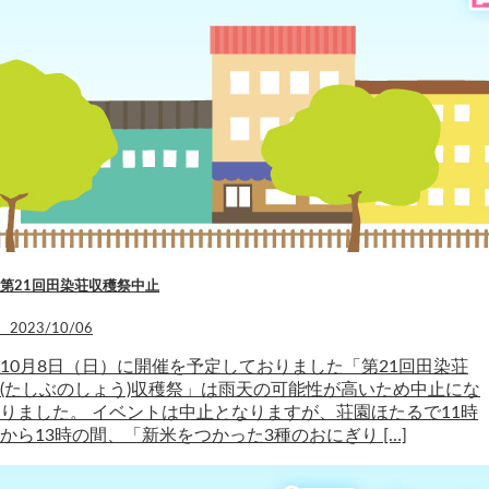
第21回田染荘収穫祭中止
2023/10/06
10月8日（日）に開催を予定しておりました「第21回田染荘
(たしぶのしょう)収穫祭」は雨天の可能性が高いため中止にな
りました。 イベントは中止となりますが、荘園ほたるで11時
から13時の間、「新米をつかった3種のおにぎり […]