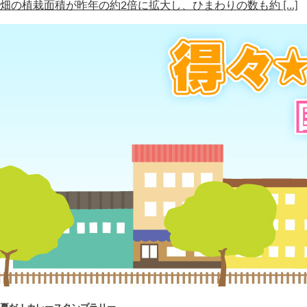
畑の植栽面積が昨年の約2倍に拡大し、ひまわりの数も約 […]