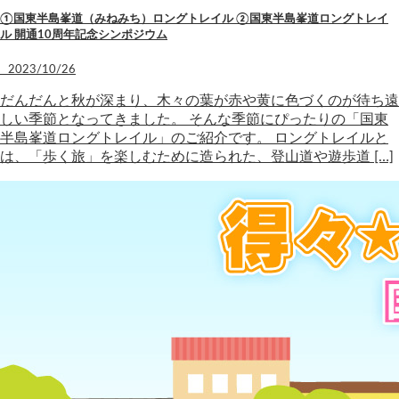
①国東半島峯道（みねみち）ロングトレイル ②国東半島峯道ロングトレイ
ル 開通10周年記念シンポジウム
2023/10/26
だんだんと秋が深まり、木々の葉が赤や黄に色づくのが待ち遠
しい季節となってきました。 そんな季節にぴったりの「国東
半島峯道ロングトレイル」のご紹介です。 ロングトレイルと
は、「歩く旅」を楽しむために造られた、登山道や遊歩道 […]