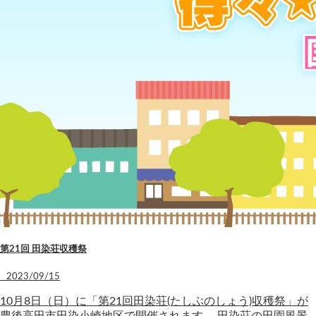
第21回 田染荘収穫祭
2023/09/15
10月8日（日）に「第21回田染荘(たしぶのしょう)収穫祭」が