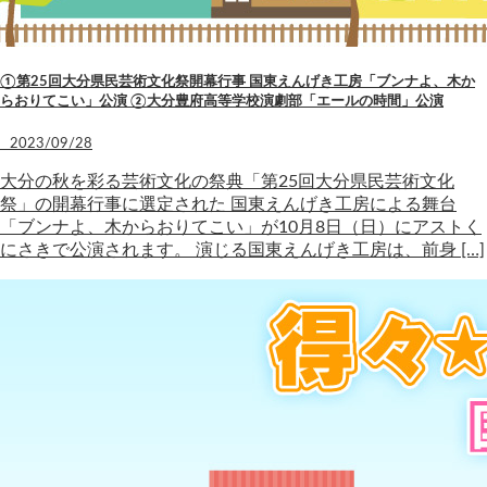
①第25回大分県民芸術文化祭開幕行事 国東えんげき工房「ブンナよ、木か
らおりてこい」公演 ②大分豊府高等学校演劇部「エールの時間」公演
2023/09/28
大分の秋を彩る芸術文化の祭典「第25回大分県民芸術文化
祭」の開幕行事に選定された 国東えんげき工房による舞台
「ブンナよ、木からおりてこい」が10月8日（日）にアストく
にさきで公演されます。 演じる国東えんげき工房は、前身 […]