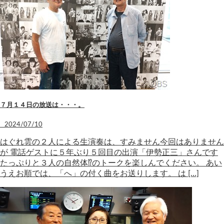
７月１４日の放送は・・・。
2024/07/10
はぐれ雲の２人による生演奏は、すみません今回はありません
が 電話ゲストに５年ぶり５回目の出演「伊勢正三」さんです
たっぷりと３人の自然体⁉のトークを楽しんでください。 あい
うえお順では、「へ」の付く曲をお送りします。 は […]