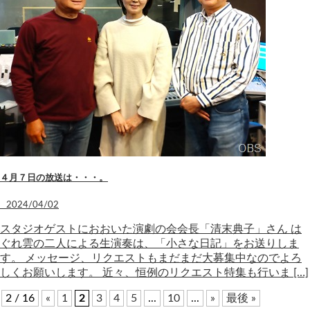
４月７日の放送は・・・。
2024/04/02
スタジオゲストにおおいた演劇の会会長「清末典子」さん は
ぐれ雲の二人による生演奏は、「小さな日記」をお送りしま
す。 メッセージ、リクエストもまだまだ大募集中なのでよろ
しくお願いします。 近々、恒例のリクエスト特集も行いま […]
2 / 16
«
1
2
3
4
5
...
10
...
»
最後 »