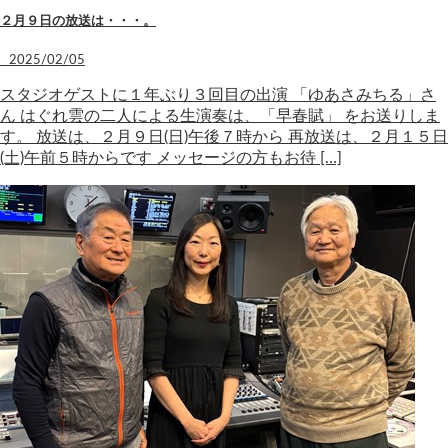
２月９日の放送は・・・。
2025/02/05
スタジオゲストに１年ぶり３回目の出演 「ゆあさみちる」さ
ん はぐれ雲の二人による生演奏は、「早春賦」 をお送りしま
す。 放送は、２月９日(日)午後７時から 再放送は、２月１５日
(土)午前５時からです メッセージの方もお待 […]