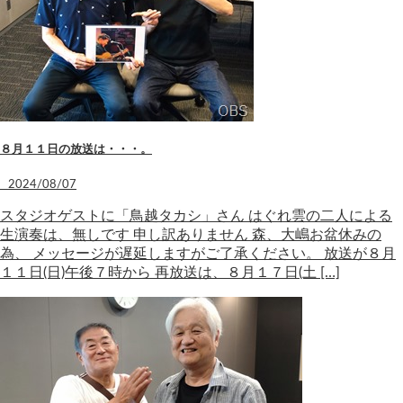
８月１１日の放送は・・・。
2024/08/07
スタジオゲストに「鳥越タカシ」さん はぐれ雲の二人による
生演奏は、無しです 申し訳ありません 森、大嶋お盆休みの
為、 メッセージが遅延しますがご了承ください。 放送が８月
１１日(日)午後７時から 再放送は、８月１７日(土 […]