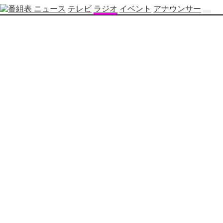
ニュース
テレビ
ラジオ
イベント
アナウンサー
テ
レ
ビ
番
組
表
OBS
制
作
番
組