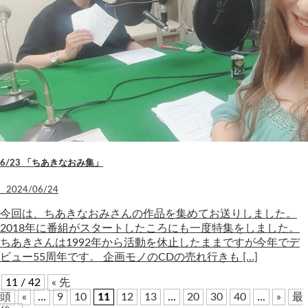
6/23 「ちあきなおみ集」
2024/06/24
今回は、ちあきなおみさんの作品を集めてお送りしました。
2018年に番組がスタートしたころにも一度特集をしました。
ちあきさんは1992年から活動を休止したままですが今年でデ
ビュー55周年です。 企画モノのCDの売れ行きも […]
11 / 42
« 先
頭
«
...
9
10
11
12
13
...
20
30
40
...
»
最