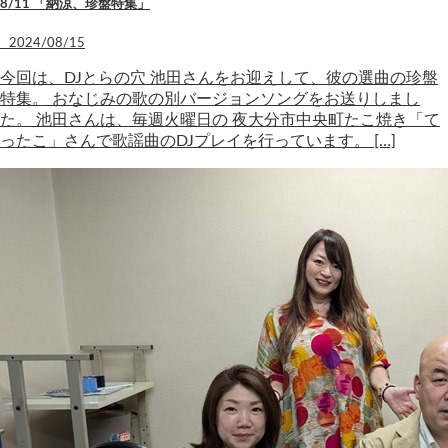
8/11 「納涼、珍盤特集」
2024/08/15
今回は、DJとらの穴 池田さんをお迎えして、彼の選曲の珍盤
特集。 おなじみの歌の別バージョンソングをお送りしまし
た。 池田さんは、毎週火曜日の 夜大分市中央町たこ焼き「て
ったこ」さんで歌謡曲のDJプレイを行っています。 […]