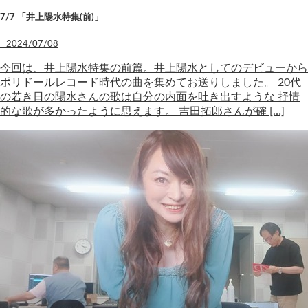
7/7 「井上陽水特集(前)」
2024/07/08
今回は、井上陽水特集の前篇。井上陽水としてのデビューから
ポリドールレコード時代の曲を集めてお送りしました。 20代
の若き日の陽水さんの歌は自分の内面を吐き出すような 抒情
的な歌が多かったように思えます。 吉田拓郎さんが確 […]