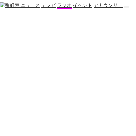
ニュース
テレビ
ラジオ
イベント
アナウンサー
テ
レ
ビ
番
組
表
OBS
制
作
番
組