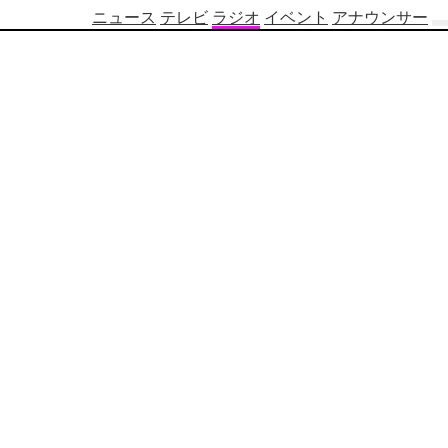
ニュース
テレビ
ラジオ
イベント
アナウンサー
テ
レ
ビ
番
組
表
OBS
制
作
番
組