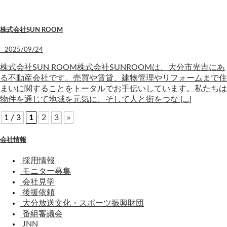
株式会社SUN ROOM
2025/09/24
株式会社SUN ROOM株式会社SUNROOMは、大分市光吉にあ
る不動産会社です。売買や賃貸、建物管理やリフォームまで住
まいに関することをトータルでお手伝いしています。私たちは
物件を通じて地域を元気に、そして人と街をつな […]
1 / 3
1
2
3
»
会社情報
採用情報
モニター募集
会社見学
後援依頼
大分放送文化・スポーツ振興財団
番組審議会
JNN