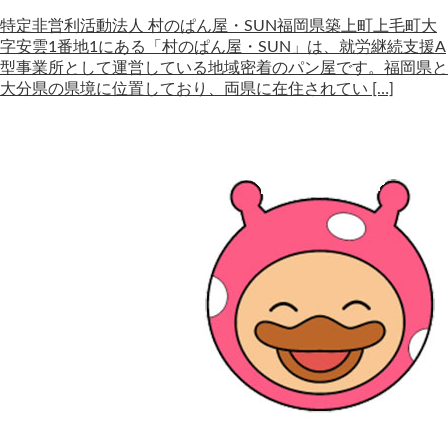
特定非営利活動法人 村のぱん屋・SUN福岡県築上町上毛町大
字安雲1番地1にある「村のぱん屋・SUN」は、就労継続支援A
型事業所として運営している地域密着のパン屋です。福岡県と
大分県の県境に位置しており、両県に在住されてい […]