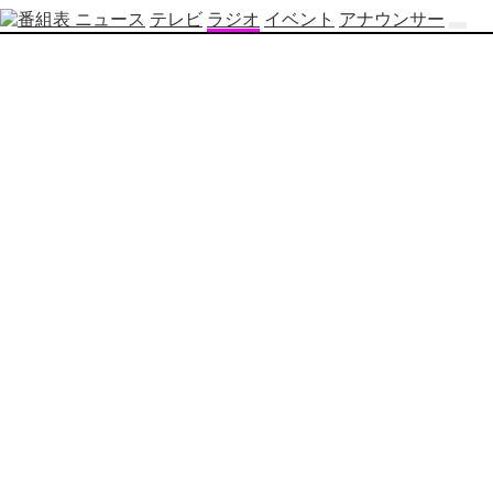
ニュース
テレビ
ラジオ
イベント
アナウンサー
テ
レ
ビ
番
組
表
OBS
制
作
番
組