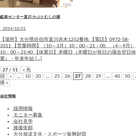
鉱泉センター直川 かぶとむしの湯
2014/10/31
【場所】大分県佐伯市直川赤木1252番地 【電話】0972-58-
3311 【営業時間】（10～3月）10：00～21：00、（4～9月）
10：00～21:40 【休業日】木曜日（木曜日が祝日の場合翌日休
業）・年末年始 […]
27 / 51
« 先
頭
«
...
10
20
...
25
26
27
28
29
...
40
50
後 »
会社情報
採用情報
モニター募集
会社見学
後援依頼
大分放送文化・スポーツ振興財団