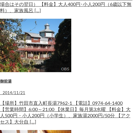
場合はその翌日） 【料金】大人400円･小人200円（6歳以下無
料）、家族風呂 […]
御前湯
2014/11/21
【場所】竹田市直入町長湯7962-1 【電話】0974-64-1400
【営業時間】6:00～21:00 【休業日】毎月第3水曜 【料金】大
人500円・小人200円（小学生）、家族湯2000円/50分 【アク
セス】大分自 […]