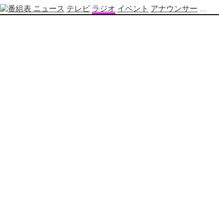
ニュース
テレビ
ラジオ
イベント
アナウンサー
テ
レ
ビ
番
組
表
OBS
制
作
番
組